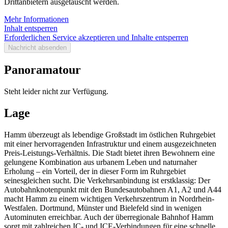
Drittanbietern ausgetauscht werden.
Mehr Informationen
Inhalt entsperren
Erforderlichen Service akzeptieren und Inhalte entsperren
Nachricht absenden
Panoramatour
Steht leider nicht zur Verfügung.
Lage
Hamm überzeugt als lebendige Großstadt im östlichen Ruhrgebiet
mit einer hervorragenden Infrastruktur und einem ausgezeichneten
Preis-Leistungs-Verhältnis. Die Stadt bietet ihren Bewohnern eine
gelungene Kombination aus urbanem Leben und naturnaher
Erholung – ein Vorteil, der in dieser Form im Ruhrgebiet
seinesgleichen sucht. Die Verkehrsanbindung ist erstklassig: Der
Autobahnknotenpunkt mit den Bundesautobahnen A1, A2 und A44
macht Hamm zu einem wichtigen Verkehrszentrum in Nordrhein-
Westfalen. Dortmund, Münster und Bielefeld sind in wenigen
Autominuten erreichbar. Auch der überregionale Bahnhof Hamm
sorgt mit zahlreichen IC- und ICE-Verbindungen für eine schnelle