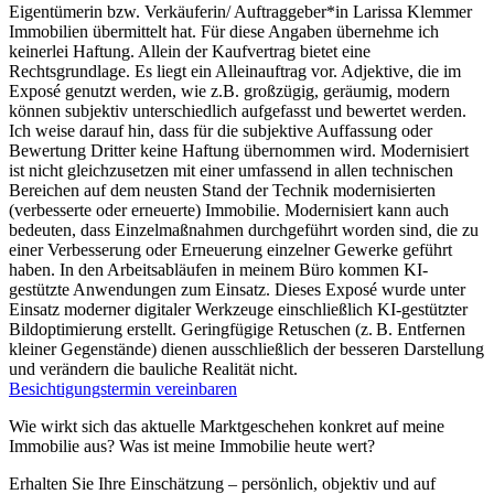
Eigentümerin bzw. Verkäuferin/ Auftraggeber*in Larissa Klemmer
Immobilien übermittelt hat. Für diese Angaben übernehme ich
keinerlei Haftung. Allein der Kaufvertrag bietet eine
Rechtsgrundlage. Es liegt ein Alleinauftrag vor. Adjektive, die im
Exposé genutzt werden, wie z.B. großzügig, geräumig, modern
können subjektiv unterschiedlich aufgefasst und bewertet werden.
Ich weise darauf hin, dass für die subjektive Auffassung oder
Bewertung Dritter keine Haftung übernommen wird. Modernisiert
ist nicht gleichzusetzen mit einer umfassend in allen technischen
Bereichen auf dem neusten Stand der Technik modernisierten
(verbesserte oder erneuerte) Immobilie. Modernisiert kann auch
bedeuten, dass Einzelmaßnahmen durchgeführt worden sind, die zu
einer Verbesserung oder Erneuerung einzelner Gewerke geführt
haben. In den Arbeitsabläufen in meinem Büro kommen KI-
gestützte Anwendungen zum Einsatz. Dieses Exposé wurde unter
Einsatz moderner digitaler Werkzeuge einschließlich KI‑gestützter
Bildoptimierung erstellt. Geringfügige Retuschen (z. B. Entfernen
kleiner Gegenstände) dienen ausschließlich der besseren Darstellung
und verändern die bauliche Realität nicht.
Besichtigungstermin vereinbaren
Wie wirkt sich das aktuelle Marktgeschehen konkret auf meine
Immobilie aus? Was ist meine Immobilie heute wert?
Erhalten Sie Ihre Einschätzung – persönlich, objektiv und auf